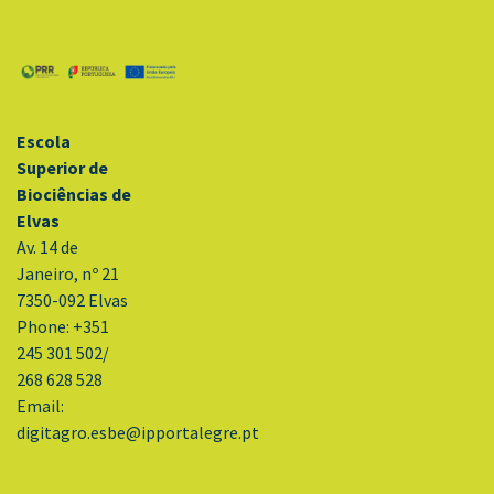
Escola
Superior de
Biociências de
Elvas
Av. 14 de
Janeiro, nº 21
7350-092 Elvas
Phone: +351
245 301 502/
268 628 528
Email:
digitagro.esbe@ipportalegre.pt